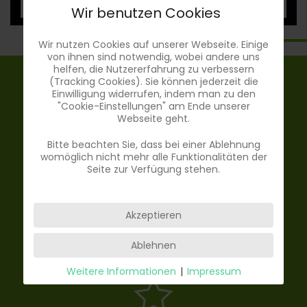
Wir benutzen Cookies
Wir nutzen Cookies auf unserer Webseite. Einige
von ihnen sind notwendig, wobei andere uns
helfen, die Nutzererfahrung zu verbessern
(Tracking Cookies). Sie können jederzeit die
WIR BIETEN
Einwilligung widerrufen, indem man zu den
"Cookie-Einstellungen" am Ende unserer
Webseite geht.
Bitte beachten Sie, dass bei einer Ablehnung
womöglich nicht mehr alle Funktionalitäten der
Seite zur Verfügung stehen.
Akzeptieren
Große Auswahl an Geräten & Möglichkeiten dein
Trainingsziel zu erreichen.
Ablehnen
Weitere Informationen
|
Impressum