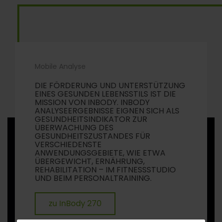
Mobile Analyse
DIE FÖRDERUNG UND UNTERSTÜTZUNG
EINES GESUNDEN LEBENSSTILS IST DIE
MISSION VON INBODY. INBODY
ANALYSEERGEBNISSE EIGNEN SICH ALS
GESUNDHEITSINDIKATOR ZUR
ÜBERWACHUNG DES
GESUNDHEITSZUSTANDES FÜR
VERSCHIEDENSTE
ANWENDUNGSGEBIETE, WIE ETWA
ÜBERGEWICHT, ERNÄHRUNG,
REHABILITATION – IM FITNESSSTUDIO
UND BEIM PERSONALTRAINING.
zu InBody 270