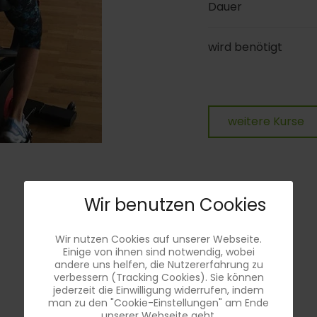
Dauer
wird benötigt
weitere Kurse
Wir benutzen Cookies
Wir nutzen Cookies auf unserer Webseite.
Einige von ihnen sind notwendig, wobei
andere uns helfen, die Nutzererfahrung zu
verbessern (Tracking Cookies). Sie können
jederzeit die Einwilligung widerrufen, indem
man zu den "Cookie-Einstellungen" am Ende
unserer Webseite geht.