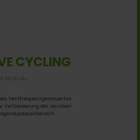
IVE CYCLING
FR 09.00 Uhr
s, herzfrequenzgesteuertes
ur Verbesserung der aeroben
lagenausdauerbereich.