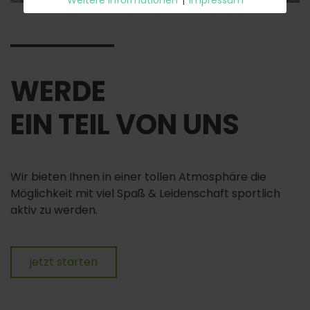
Weitere Informationen
|
Impressum
WERDE
EIN TEIL VON UNS
Wir bieten Ihnen in einer tollen Atmosphäre die
Möglichkeit mit viel Spaß & Leidenschaft sportlich
aktiv zu werden.
jetzt starten